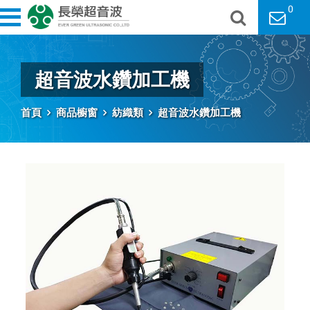
0
超音波水鑽加工機
首頁
商品櫥窗
紡織類
超音波水鑽加工機